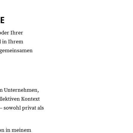
E
oder Ihrer
l in Ihrem
en gemeinsamen
hrem Unternehmen,
llektiven Kontext
– sowohl privat als
ion in meinem