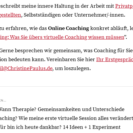
beschreibt meine innere Haltung in der Arbeit mit
Privat
estellten
, Selbstständigen oder Unternehmer/-innen.
zu erfahren, wie das
Online Coaching
konkret abläuft, l
ing: Was Sie übers virtuelle Coaching wissen müssen
”.
Gerne besprechen wir gemeinsam, was Coaching für Sie
tion bedeuten kann. Vereinbaren Sie hier
Ihr Erstgesprä
il@ChristinePaulus.de
, um loszulegen.
N...
ann Therapie? Gemeinsamkeiten und Unterschiede
hing? Wie meine erste virtuelle Session alles veränder
ür bin ich heute dankbar? 14 Ideen + 1 Experiment