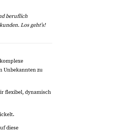
nd beruflich
kunden. Los geht’s!
h komplexe
en Unbekannten zu
ir flexibel, dynamisch
ckelt.
uf diese