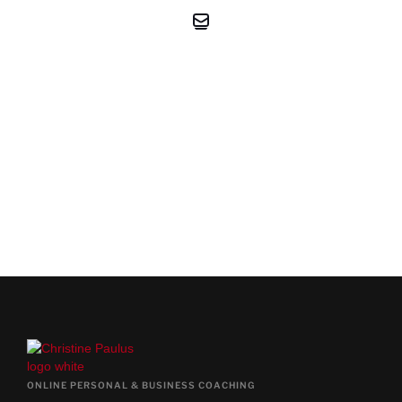
KOSTENFREIES
ERSTGESPRÄCH
JA, TERMIN JETZT VEREINBAREN
ONLINE PERSONAL & BUSINESS COACHING