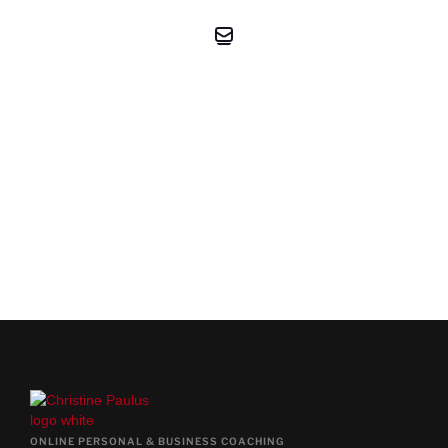
KOSTENFREIES
ERSTGESPRÄCH
JA, TERMIN JETZT VEREINBAREN
ONLINE PERSONAL & BUSINESS COACHING